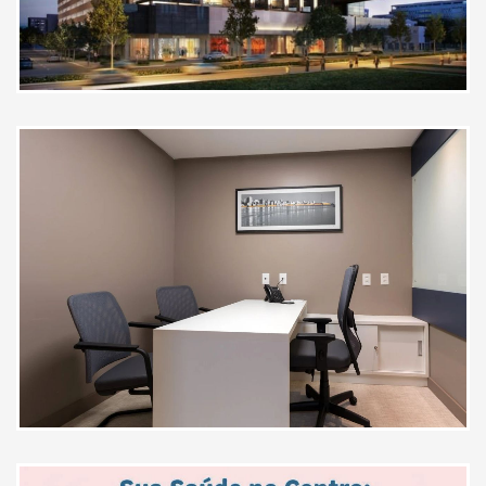
O médico mais atencioso que já
conheci. Com diagnósticos
precisos.
Paciente
"Excelente profissional! O Dr. José
uniu empatia e escuta ativa com
um conhecimento técnico
admirável. Desde o início da