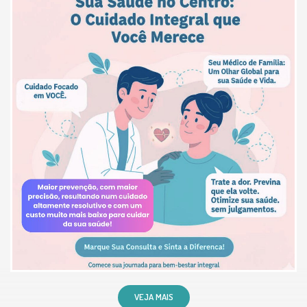
consulta, demonstrou domínio
sobre os protocolos clínicos, fez
perguntas detalhadas e soube
correlacionar os sintomas com
precisão. Explicou o diagnóstico e
as opções de tratamento de forma
clara, acessível e baseada em
evidências. Além disso, foi
extremamente humano, atencioso
e respeitoso, o que fez toda a
diferença. Um médico que
realmente olha para o paciente
como um todo, raro e valioso nos
dias de hoje. Recomendo de olhos
fechados!
VEJA MAIS