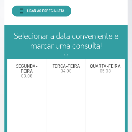
Tosse
LIGAR AO ESPECIALISTA
Processos de luto
Selecionar a data conveniente e
Tristeza profunda e prolongada
marcar uma consulta!
Obesidade
SEGUNDA-
TERÇA-FEIRA
QUARTA-FEIRA
Emagrecimento
FEIRA
04.08
05.08
03.08
Alergias
Lombalgia (dor lombar)
Dor na cervical
Dor no ombro