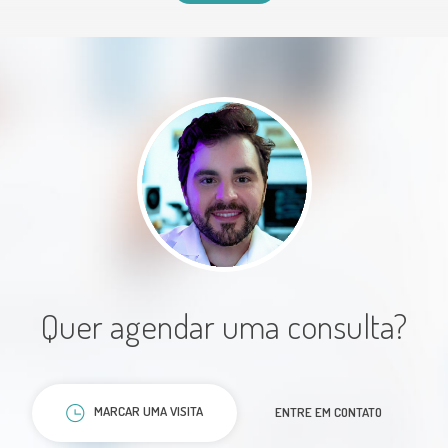
Paciente
Muito atencioso e tirou todas
minhas dúvidas. Excelente
profissional.
Quer agendar uma consulta?
Paciente
MARCAR UMA VISITA
ENTRE EM CONTATO